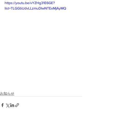
https://youtu.be/vYZHg31E6GE?
list=TLGGbUdvLLzmuDIwNTExMjAyMQ
お知らせ