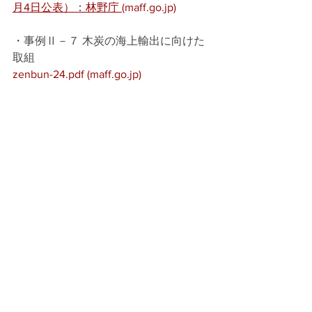
月4日公表）：林野庁 (
maff.go.jp
)
・事例Ⅱ－７ 木炭の海上輸出に向けた
取組
zenbun-24.pdf (
maff.go.jp
)