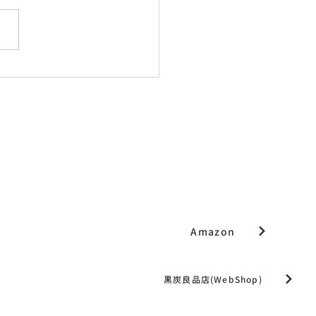
休業期間のご案内
SDGs
▷
パートナーシップ
▷
Amazon
黒炭良品店(WebShop)