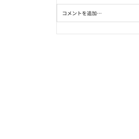
コメントを追加…
夏季休業期間のご案内
会社概要
▷
事業案内
▷
採用情報
▷
お問い合わせ
▷